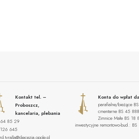
Kontakt tel. –
Konta do wpłat da
parafialne/bieżąc
Proboszcz,
cmentarne BS 45 
kancelaria, plebania
Zimnice Małe BS 1
464 85 29
inwestycyjne remontowo-bud.:
 126 645
rd.tyralla@diecezja.opole.pl