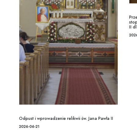
Prz
stop
II d
202
Odpust i wprowadzenie relikwii św. Jana Pawła II
2026-06-21