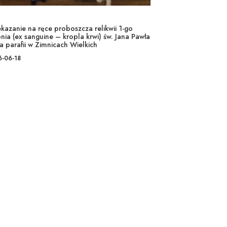
ekazanie na ręce proboszcza relikwii 1-go
nia (ex sanguine – kropla krwi) św. Jana Pawła
la parafii w Zimnicach Wielkich
6-06-18