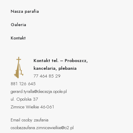
Nasza parafia
Galeria
Kontakt
Kontakt tel. – Proboszcz,
kancelaria, plebania
77 464 85 29
881 126 645
gerard.tyralla@diecezja.opole.pl
ul. Opolska 37
Zimnice Wielkie 46-061
Email osoby zaufania
osobazaufana.zimnicewielkie@o2.pl