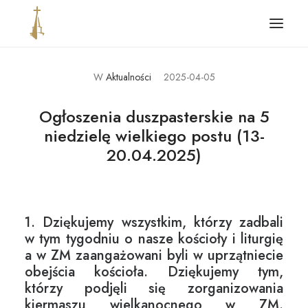
W
Aktualności
2025-04-05
Główna
Aktualności
Ogłoszenia duszpasterskie na 5
niedzielę wielkiego postu (13-
Parafia
20.04.2025)
Ogłoszenia i intencje
Kontakt
Standardy ochrony dzieci
1. Dziękujemy wszystkim, którzy zadbali
w tym tygodniu o nasze kościoły i liturgię
a w ZM zaangażowani byli w uprzątniecie
obejścia kościoła. Dziękujemy tym,
którzy podjęli się zorganizowania
kiermaszu wielkanocnego w ZM.