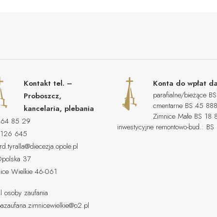
Kontakt tel. –
Konta do wpłat da
parafialne/bieżąc
Proboszcz,
cmentarne BS 45 
kancelaria, plebania
Zimnice Małe BS 1
464 85 29
inwestycyjne remontowo-bud.:
 126 645
rd.tyralla@diecezja.opole.pl
Opolska 37
ice Wielkie 46-061
l osoby zaufania
azaufana.zimnicewielkie@o2.pl