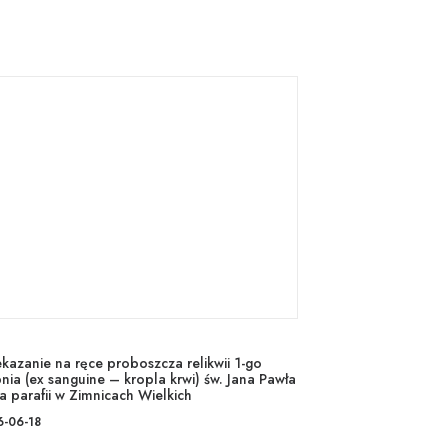
ekazanie na ręce proboszcza relikwii 1-go
nia (ex sanguine – kropla krwi) św. Jana Pawła
la parafii w Zimnicach Wielkich
6-06-18