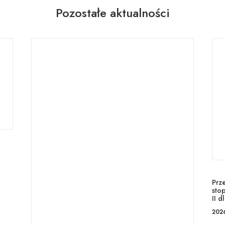
Pozostałe aktualności
Prz
stop
II d
202