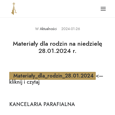
W
Aktualności
2024-01-26
Główna
Aktualności
Materiały dla rodzin na niedzielę
28.01.2024 r.
Parafia
Ogłoszenia i intencje
Kontakt
Materiały_dla_rodzin_28.01.2024
<—
Standardy ochrony dzieci
kliknij i czytaj
KANCELARIA PARAFIALNA