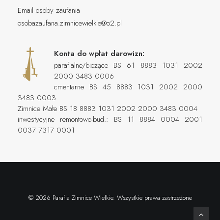
Email osoby zaufania
osobazaufana.zimnicewielkie@o2.pl
Konta do wpłat darowizn:
parafialne/bieżące BS 61 8883 1031 2002
2000 3483 0006
cmentarne BS 45 8883 1031 2002 2000
3483 0003
Zimnice Małe BS 18 8883 1031 2002 2000 3483 0004
inwestycyjne remontowo-bud.: BS 11 8884 0004 2001
0037 7317 0001
© 2026 Parafia Zimnice Wielkie. Wszystkie prawa zastrzeżone