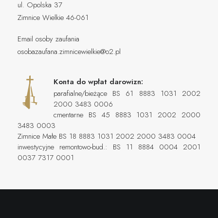
ul. Opolska 37
Zimnice Wielkie 46-061
Email osoby zaufania
osobazaufana.zimnicewielkie@o2.pl
Konta do wpłat darowizn:
parafialne/bieżące BS 61 8883 1031 2002
2000 3483 0006
cmentarne BS 45 8883 1031 2002 2000
3483 0003
Zimnice Małe BS 18 8883 1031 2002 2000 3483 0004
inwestycyjne remontowo-bud.: BS 11 8884 0004 2001
0037 7317 0001