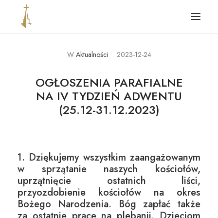
W
Aktualności
2023-12-24
Główna
Aktualności
OGŁOSZENIA PARAFIALNE
NA IV TYDZIEŃ ADWENTU
Parafia
(25.12-31.12.2023)
Ogłoszenia i intencje
Kontakt
Standardy ochrony dzieci
1. Dziękujemy wszystkim zaangażowanym
w sprzątanie naszych kościołów,
uprzątnięcie ostatnich liści,
przyozdobienie kościołów na okres
Bożego Narodzenia. Bóg zapłać także
za ostatnie prace na plebanii. Dzieciom