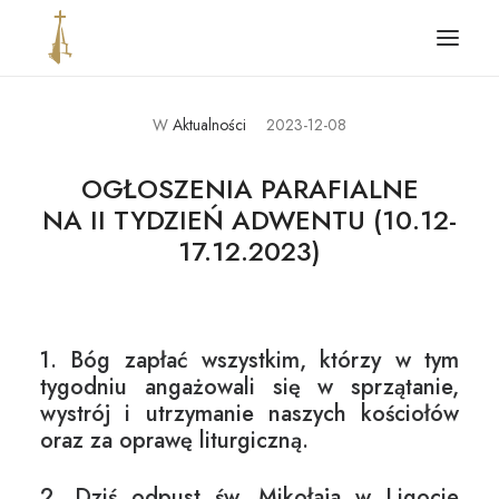
W
Aktualności
2023-12-08
Główna
Aktualności
OGŁOSZENIA PARAFIALNE
NA II TYDZIEŃ ADWENTU (10.12-
Parafia
17.12.2023)
Ogłoszenia i intencje
Kontakt
Standardy ochrony dzieci
1. Bóg zapłać wszystkim, którzy w tym
tygodniu angażowali się w sprzątanie,
wystrój i utrzymanie naszych kościołów
oraz za oprawę liturgiczną.
2. Dziś odpust św. Mikołaja w Ligocie