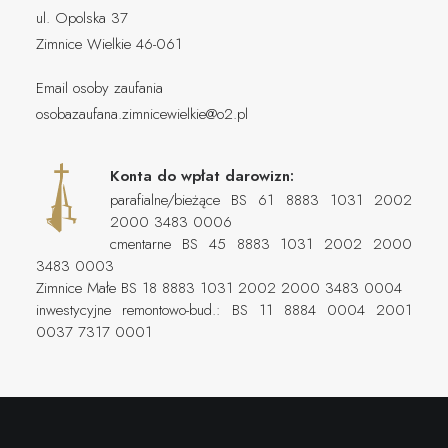
ul. Opolska 37
Zimnice Wielkie 46-061
Email osoby zaufania
osobazaufana.zimnicewielkie@o2.pl
Konta do wpłat darowizn:
parafialne/bieżące BS 61 8883 1031 2002
2000 3483 0006
cmentarne BS 45 8883 1031 2002 2000
3483 0003
Zimnice Małe BS 18 8883 1031 2002 2000 3483 0004
inwestycyjne remontowo-bud.: BS 11 8884 0004 2001
0037 7317 0001