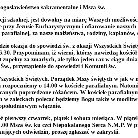
błogosławieństwo sakramentalne i Msza św.
cji szkolnej, jest dowolny na miarę Waszych możliwoś
 przy Jezusie Eucharystycznym i ofiarowanie naszych 
y parafialnej, za nasze małżeństwa, rodziny, kapłanów,
dzie okazja do spowiedzi św.
z okazji Wszystkich Świę
6.30. Przypominam, iż wierni, którzy nawiedzą kościół
 zupełny za zmarłych, ale tylko jeden raz w ciągu dni
Św., przystąpienie do spowiedzi i Komunii św.
szystkich Świętych.
Porządek Mszy świętych w jak w n
h rozpoczniemy o 14.00 w kościele parafialnym. Nato
ecanych poprzedzone różańcem. W kościele parafialnym 
h w zaleckach polecać będziemy Bogu także w modlitwi
 popołudniowym włącznie.
pierwszy czwartek, piątek i sobota miesiąca.
W piątek
 8.00 Msza św. ku czci Niepokalanego Serca N.M.P. W p
ujących odwiedzin, proszę zgłaszać w zakrystii.