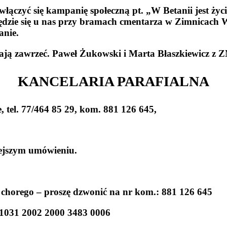
łączyć się kampanię społeczną pt.
„W Betanii jest życ
zie się u nas przy bramach cmentarza w Zimnicach W
anie.
ają zawrzeć.
Paweł Żukowski i Marta Błaszkiewicz
z Z
KANCELARIA PARAFIALNA
, tel. 77/464 85 29, kom. 881 126 645,
jszym umówieniu.
orego – proszę dzwonić na nr kom.: 881 126 645
 1031 2002 2000 3483 0006