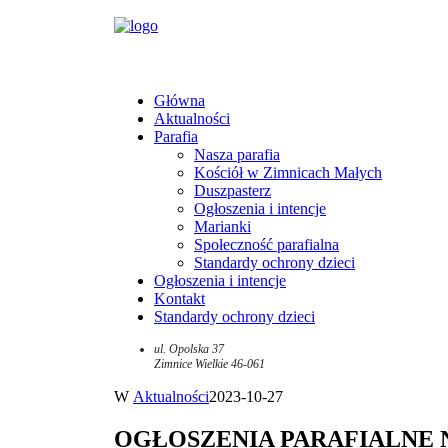
Główna
Aktualności
Parafia
Nasza parafia
Kościół w Zimnicach Małych
Duszpasterz
Ogłoszenia i intencje
Marianki
Społeczność parafialna
Standardy ochrony dzieci
Ogłoszenia i intencje
Kontakt
Standardy ochrony dzieci
ul. Opolska 37
Zimnice Wielkie 46-061
W
Aktualności
2023-10-27
OGŁOSZENIA PARAFIALNE NA