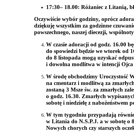
17:30– 18.00: Różaniec z Litanią, 
Oczywiście wybór godziny, oprócz adora
dziękuję wszystkim za godzinne czuwanie
powszechnego, naszej diecezji, wspólnot
W czasie adoracji od godz. 16.00 bę
do spowiedzi będzie we wtorek od 1
do 8 listopada mogą uzyskać odpust
i dowolna modlitwa w intencji Ojca 
W środę obchodzimy Uroczystość W
na cmentarz i modlitwą za zmarłyc
zostaną 3 Msze św. za zmarłych zal
o godz. 16.30. Zmarłych wypisanyc
sobotę i niedzielę z nabożeństwem
W tym tygodniu przypadają również 
w Litania do N.S.P.J. a w sobotę o
Nowych chorych czy starszych oczek