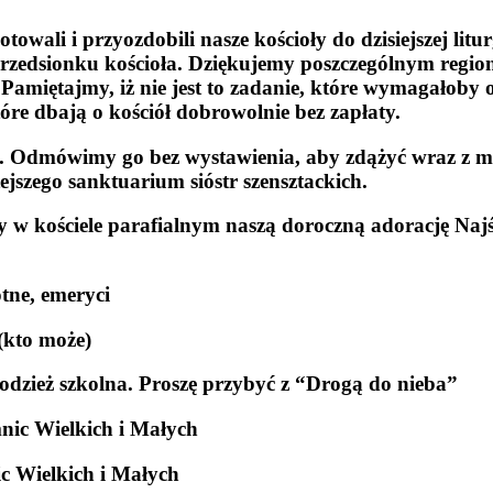
owali i przyozdobili nasze kościoły do dzisiejszej litu
 przedsionku kościoła. Dziękujemy poszczególnym regi
. Pamiętajmy, iż nie jest to zadanie, które wymagałoby
óre dbają o kościół dobrowolnie bez zapłaty.
.
Odmówimy go bez wystawienia, aby zdążyć wraz z 
jszego sanktuarium sióstr szensztackich.
my w kościele parafialnym naszą doroczną adorację Na
tne, emeryci
(kto może)
łodzież szkolna. Proszę przybyć z “Drogą do nieba”
imnic Wielkich i Małych
c Wielkich i Małych