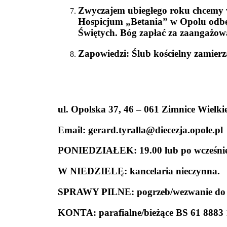
Zwyczajem ubiegłego roku chcemy w
Hospicjum „Betania” w Opolu odbęd
Świętych. Bóg zapłać za zaangażow
Zapowiedzi: Ślub kościelny zamierz
ul. Opolska 37, 46 – 061 Zimnice Wielkie
Email: gerard.tyralla@diecezja.opole.pl
PONIEDZIAŁEK: 19.00 lub po wcześnie
W NIEDZIELĘ: kancelaria nieczynna.
SPRAWY PILNE: pogrzeb/wezwanie do ch
KONTA: parafialne/bieżące BS 61 8883