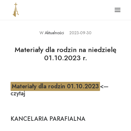
W
Aktualności
2023-09-30
Główna
Aktualności
Materiały dla rodzin na niedzielę
01.10.2023 r.
Parafia
Ogłoszenia i intencje
Kontakt
Materiały dla rodzin 01.10.2023
<—
Standardy ochrony dzieci
czytaj
KANCELARIA PARAFIALNA