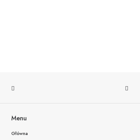
w Zimnicach Wielkich
2026-06-18
Menu
Główna