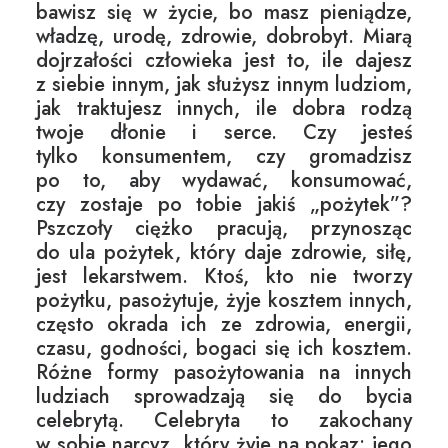
bawisz się w życie, bo masz pieniądze,
władzę, urodę, zdrowie, dobrobyt. Miarą
dojrzałości człowieka jest to, ile dajesz
z siebie innym, jak służysz innym ludziom,
jak traktujesz innych, ile dobra rodzą
twoje dłonie i serce. Czy jesteś
tylko konsumentem, czy gromadzisz
po to, aby wydawać, konsumować,
czy zostaje po tobie jakiś „pożytek”?
Pszczoły ciężko pracują, przynosząc
do ula pożytek, który daje zdrowie, siłę,
jest lekarstwem. Ktoś, kto nie tworzy
pożytku, pasożytuje, żyje kosztem innych,
często okrada ich ze zdrowia, energii,
czasu, godności, bogaci się ich kosztem.
Różne formy pasożytowania na innych
ludziach sprowadzają się do bycia
celebrytą. Celebryta to zakochany
w sobie narcyz, który żyje na pokaz; jego