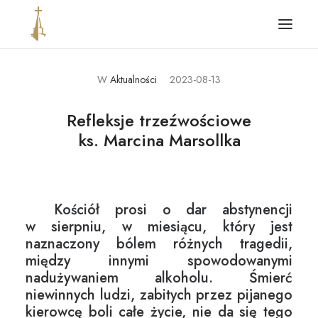
W
Aktualności
2023-08-13
Główna
Aktualności
Refleksje trzeźwościowe
ks. Marcina Marsollka
Parafia
Ogłoszenia i intencje
Kontakt
Kościół prosi o dar abstynencji
Standardy ochrony dzieci
w sierpniu, w miesiącu, który jest
naznaczony bólem różnych tragedii,
między innymi spowodowanymi
nadużywaniem alkoholu. Śmierć
niewinnych ludzi, zabitych przez pijanego
kierowcę boli całe życie, nie da się tego