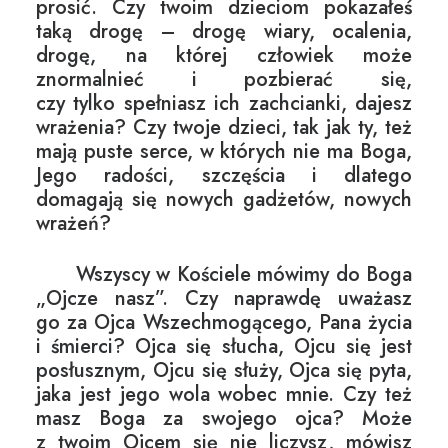
prosić. Czy twoim dzieciom pokazałeś
taką drogę – drogę wiary, ocalenia,
drogę, na której człowiek może
znormalnieć i pozbierać się,
czy tylko spełniasz ich zachcianki, dajesz
wrażenia? Czy twoje dzieci, tak jak ty, też
mają puste serce, w których nie ma Boga,
Jego radości, szczęścia i dlatego
domagają się nowych gadżetów, nowych
wrażeń?
Wszyscy w Kościele mówimy do Boga
„Ojcze nasz”. Czy naprawdę uważasz
go za Ojca Wszechmogącego, Pana życia
i śmierci? Ojca się słucha, Ojcu się jest
posłusznym, Ojcu się służy, Ojca się pyta,
jaka jest jego wola wobec mnie. Czy też
masz Boga za swojego ojca? Może
z twoim Ojcem się nie liczysz, mówisz